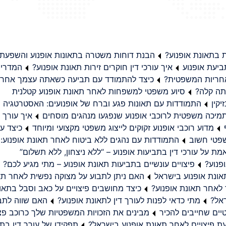
בתאונת אופנוע?
הבנת דוחות משטרה בתאונות אופנוע והשפעת
יעת אופנוע
איך עורכי דין חוקרים זירות תאונת אופנוע?
המדריך
באחריות המשפטית?
כיצד להתמודד עם תביעה כשאתה עצמך אחראי
תה קלה?
סיוע משפטי למשפחות לאחר תאונת אופנוע קטלנית
קין
התמודדות עם תאונות פגע וברח של אופנועים: האסטרטגיה
מיכה משפטית לרוכבי אופנוע שנפגעו מנהגים מוסחים
איך עורך ד
מדוע רוכבי אופנוע זקוקים לייצוג משפטי מקצועי ומיוחד
כיצד עו
שפטי חשוב
התמודדות עם נהגים ללא ביטוח לאחר תאונת אופנוע:
ת על עורכי דין בתביעות אופנוע – “ללא ניצחון, ללא תשלום”
פנוע?
פיצויים עונשיים בתביעות תאונת אופנוע – מתי מגיע לכם?
ונת אופנוע בישראל
האם ניתן לתבוע על מצוקה נפשית לאחר תא
 לאחר תאונת אופנוע?
כיצד מחושבים פיצויים על כאב וסבל בתאו
ראל?
מתי כדאי לפנות לעורך דין לתאונת אופנוע?
האם שווה לתבו
יים שחייבים להכיר
מבינים את הזכויות המשפטיות שלך כרוכב פצ
תפקידו של עורך דין בתב