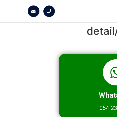
detai
What
054-2