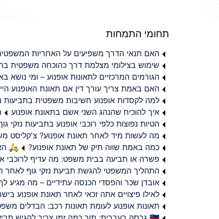
תחומי התמחות
האם תנאי הדרך משפיעים על האחריות המשפטית 
שימוש בצילומי מצלמת דרך כהוכחה משפטית בתב
הגורמים המרכזיים לתאונות אופנוע – ומי נושא 
האם באמת צריך עורך דין אם תאונת האופנוע היי
למה לקסדות אופנוע חשיבות משפטית בתביעות נזי
איך להוכיח שהנהג השני אשם בתאונת אופנוע
ת
הטיות נפוצות כלפי רוכבי אופנוע בתביעות נזקי גוף
מה לעשות מיד לאחר תאונת אופנוע? צ'קליסט מ
כמה באמת שווה תיק של תאונת אופנוע?
🛵 האמ
פשרה או תביעה בבית משפט: מה עדיף לרוכבי או
התהליך המשפטי להגשת תביעת נזקי גוף לאחר תא
אובדן שכר והפסדי הכנסה עתידיים – מה מגיע לך
לאילו פיצויים אתה זכאי לאחר תאונת אופנוע ביש
תאונות אופנוע לעומת תאונות רכב: הבדלים משפט
🇮🇱 גרסה בעברית: תוך כמה זמן צריך להגיש תביעת פיצויים לאחר תאונת אופנוע בישראל?