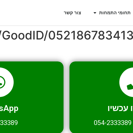
תחומי התמחות
צור קשר
l/GoodID/05218678341
עכשיו
sApp
333389
054-2333389