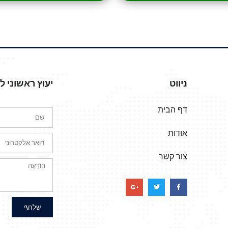
ניווט
יעוץ ראשוני 
דף הבית
אודות
צור קשר
שלח\י