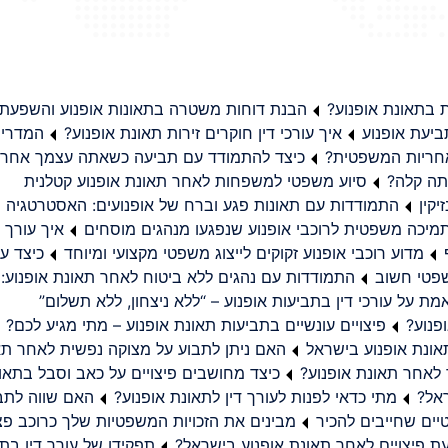
בתאונת אופנוע?
הבנת דוחות משטרה בתאונות אופנוע והשפעת
יעת אופנוע
איך עורכי דין חוקרים זירות תאונת אופנוע?
המדריך
באחריות המשפטית?
כיצד להתמודד עם תביעה כשאתה עצמך אחראי
תה קלה?
סיוע משפטי למשפחות לאחר תאונת אופנוע קטלנית
קין
התמודדות עם תאונות פגע וברח של אופנועים: האסטרטגיה
מיכה משפטית לרוכבי אופנוע שנפגעו מנהגים מוסחים
איך עורך ד
מדוע רוכבי אופנוע זקוקים לייצוג משפטי מקצועי ומיוחד
כיצד עו
שפטי חשוב
התמודדות עם נהגים ללא ביטוח לאחר תאונת אופנוע:
ת על עורכי דין בתביעות אופנוע – “ללא ניצחון, ללא תשלום”
פנוע?
פיצויים עונשיים בתביעות תאונת אופנוע – מתי מגיע לכם?
ונת אופנוע בישראל
האם ניתן לתבוע על מצוקה נפשית לאחר תא
 לאחר תאונת אופנוע?
כיצד מחושבים פיצויים על כאב וסבל בתאו
ראל?
מתי כדאי לפנות לעורך דין לתאונת אופנוע?
האם שווה לתבו
יים שחייבים להכיר
מבינים את הזכויות המשפטיות שלך כרוכב פצ
תפקידו של עורך דין בתב