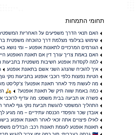
תחומי התמחות
האם תנאי הדרך משפיעים על האחריות המשפטית 
שימוש בצילומי מצלמת דרך כהוכחה משפטית בתב
הגורמים המרכזיים לתאונות אופנוע – ומי נושא 
האם באמת צריך עורך דין אם תאונת האופנוע היי
למה לקסדות אופנוע חשיבות משפטית בתביעות נזי
איך להוכיח שהנהג השני אשם בתאונת אופנוע
ת
הטיות נפוצות כלפי רוכבי אופנוע בתביעות נזקי גוף
מה לעשות מיד לאחר תאונת אופנוע? צ'קליסט מ
כמה באמת שווה תיק של תאונת אופנוע?
🛵 האמ
פשרה או תביעה בבית משפט: מה עדיף לרוכבי או
התהליך המשפטי להגשת תביעת נזקי גוף לאחר תא
אובדן שכר והפסדי הכנסה עתידיים – מה מגיע לך
לאילו פיצויים אתה זכאי לאחר תאונת אופנוע ביש
תאונות אופנוע לעומת תאונות רכב: הבדלים משפט
🇮🇱 גרסה בעברית: תוך כמה זמן צריך להגיש תביעת פיצויים לאחר תאונת אופנוע בישראל?