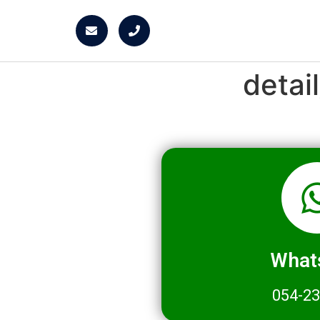
detai
What
054-2