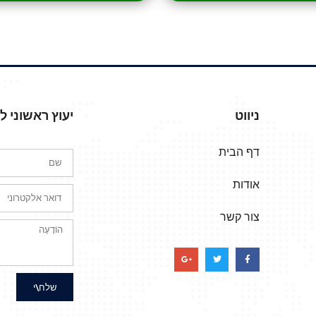
ניווט
יעוץ ראשוני 
דף הבית
אודות
צור קשר
שלח\י