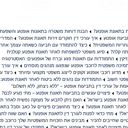
בתאונת אופנוע?
הבנת דוחות משטרה בתאונות אופנוע והשפעת
יעת אופנוע
איך עורכי דין חוקרים זירות תאונת אופנוע?
המדריך
באחריות המשפטית?
כיצד להתמודד עם תביעה כשאתה עצמך אחראי
תה קלה?
סיוע משפטי למשפחות לאחר תאונת אופנוע קטלנית
קין
התמודדות עם תאונות פגע וברח של אופנועים: האסטרטגיה
מיכה משפטית לרוכבי אופנוע שנפגעו מנהגים מוסחים
איך עורך ד
מדוע רוכבי אופנוע זקוקים לייצוג משפטי מקצועי ומיוחד
כיצד עו
שפטי חשוב
התמודדות עם נהגים ללא ביטוח לאחר תאונת אופנוע:
ת על עורכי דין בתביעות אופנוע – “ללא ניצחון, ללא תשלום”
פנוע?
פיצויים עונשיים בתביעות תאונת אופנוע – מתי מגיע לכם?
ונת אופנוע בישראל
האם ניתן לתבוע על מצוקה נפשית לאחר תא
 לאחר תאונת אופנוע?
כיצד מחושבים פיצויים על כאב וסבל בתאו
ראל?
מתי כדאי לפנות לעורך דין לתאונת אופנוע?
האם שווה לתבו
יים שחייבים להכיר
מבינים את הזכויות המשפטיות שלך כרוכב פצ
תפקידו של עורך דין בתב