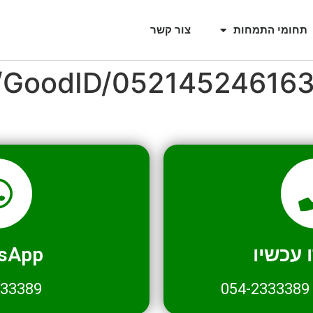
תחומי התמחות
צור קשר
l/GoodID/05214524616
עכשיו
sApp
333389
054-2333389