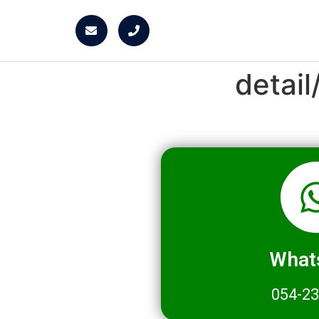
detai
What
054-2