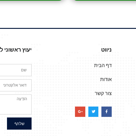
ניווט
יעוץ ראשוני 
דף הבית
אודות
צור קשר
שלח\י