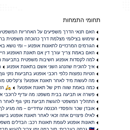
תחומי התמחות
האם תנאי הדרך משפיעים על האחריות המשפטית 
שימוש בצילומי מצלמת דרך כהוכחה משפטית בתב
הגורמים המרכזיים לתאונות אופנוע – ומי נושא 
האם באמת צריך עורך דין אם תאונת האופנוע היי
למה לקסדות אופנוע חשיבות משפטית בתביעות נזי
איך להוכיח שהנהג השני אשם בתאונת אופנוע
ת
הטיות נפוצות כלפי רוכבי אופנוע בתביעות נזקי גוף
מה לעשות מיד לאחר תאונת אופנוע? צ'קליסט מ
כמה באמת שווה תיק של תאונת אופנוע?
🛵 האמ
פשרה או תביעה בבית משפט: מה עדיף לרוכבי או
התהליך המשפטי להגשת תביעת נזקי גוף לאחר תא
אובדן שכר והפסדי הכנסה עתידיים – מה מגיע לך
לאילו פיצויים אתה זכאי לאחר תאונת אופנוע ביש
תאונות אופנוע לעומת תאונות רכב: הבדלים משפט
🇮🇱 גרסה בעברית: תוך כמה זמן צריך להגיש תביעת פיצויים לאחר תאונת אופנוע בישראל?