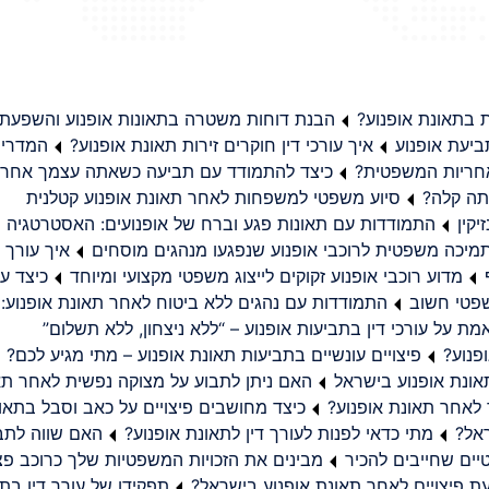
בתאונת אופנוע?
הבנת דוחות משטרה בתאונות אופנוע והשפעת
יעת אופנוע
איך עורכי דין חוקרים זירות תאונת אופנוע?
המדריך
באחריות המשפטית?
כיצד להתמודד עם תביעה כשאתה עצמך אחראי
תה קלה?
סיוע משפטי למשפחות לאחר תאונת אופנוע קטלנית
קין
התמודדות עם תאונות פגע וברח של אופנועים: האסטרטגיה
מיכה משפטית לרוכבי אופנוע שנפגעו מנהגים מוסחים
איך עורך ד
מדוע רוכבי אופנוע זקוקים לייצוג משפטי מקצועי ומיוחד
כיצד עו
שפטי חשוב
התמודדות עם נהגים ללא ביטוח לאחר תאונת אופנוע:
ת על עורכי דין בתביעות אופנוע – “ללא ניצחון, ללא תשלום”
פנוע?
פיצויים עונשיים בתביעות תאונת אופנוע – מתי מגיע לכם?
ונת אופנוע בישראל
האם ניתן לתבוע על מצוקה נפשית לאחר תא
 לאחר תאונת אופנוע?
כיצד מחושבים פיצויים על כאב וסבל בתאו
ראל?
מתי כדאי לפנות לעורך דין לתאונת אופנוע?
האם שווה לתבו
יים שחייבים להכיר
מבינים את הזכויות המשפטיות שלך כרוכב פצ
תפקידו של עורך דין בתב