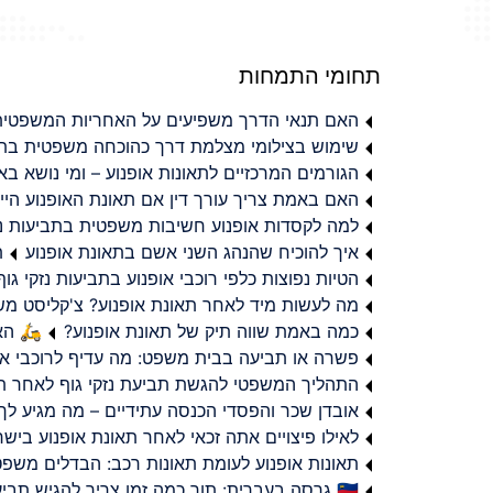
תחומי התמחות
האם תנאי הדרך משפיעים על האחריות המשפטית 
שימוש בצילומי מצלמת דרך כהוכחה משפטית בתב
הגורמים המרכזיים לתאונות אופנוע – ומי נושא 
האם באמת צריך עורך דין אם תאונת האופנוע היי
למה לקסדות אופנוע חשיבות משפטית בתביעות נזי
איך להוכיח שהנהג השני אשם בתאונת אופנוע
ת
הטיות נפוצות כלפי רוכבי אופנוע בתביעות נזקי גוף
מה לעשות מיד לאחר תאונת אופנוע? צ'קליסט מ
כמה באמת שווה תיק של תאונת אופנוע?
🛵 האמ
פשרה או תביעה בבית משפט: מה עדיף לרוכבי או
התהליך המשפטי להגשת תביעת נזקי גוף לאחר תא
אובדן שכר והפסדי הכנסה עתידיים – מה מגיע לך
לאילו פיצויים אתה זכאי לאחר תאונת אופנוע ביש
תאונות אופנוע לעומת תאונות רכב: הבדלים משפט
🇮🇱 גרסה בעברית: תוך כמה זמן צריך להגיש תביעת פיצויים לאחר תאונת אופנוע בישראל?