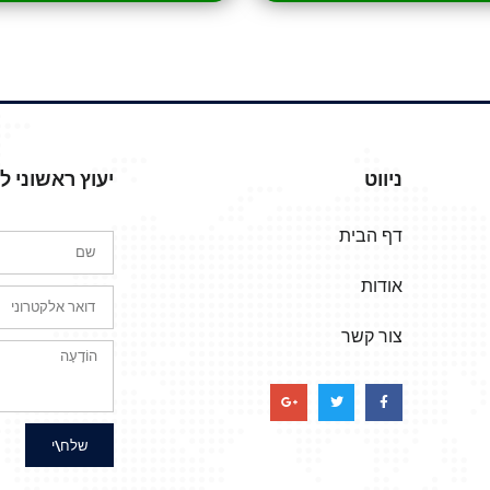
ניווט
יעוץ ראשוני 
דף הבית
אודות
צור קשר
שלח\י