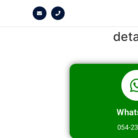
det
What
054-2