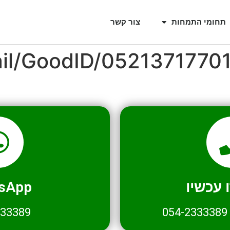
תחומי התמחות
צור קשר
ail/GoodID/0521371770
עכשיו
sApp
333389
054-2333389