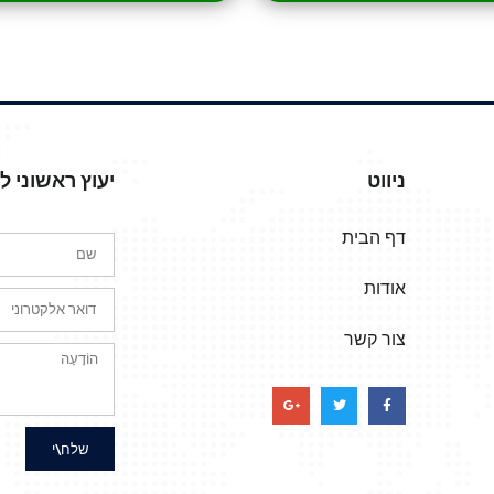
ניווט
יעוץ ראשוני 
דף הבית
אודות
צור קשר
שלח\י