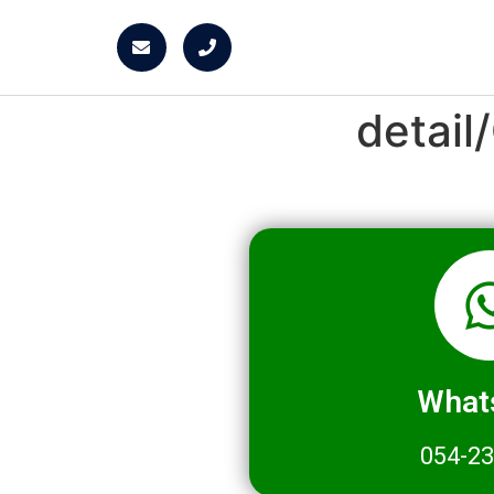
detai
What
054-2