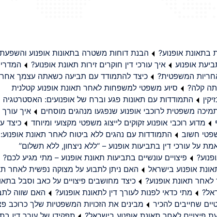
בתאונת אופנוע?
הבנת דוחות משטרה בתאונות אופנוע והשפעת
יעת אופנוע
איך עורכי דין חוקרים זירות תאונת אופנוע?
המדריך
באחריות המשפטית?
כיצד להתמודד עם תביעה כשאתה עצמך אחראי
תה קלה?
סיוע משפטי למשפחות לאחר תאונת אופנוע קטלנית
קין
התמודדות עם תאונות פגע וברח של אופנועים: האסטרטגיה
מיכה משפטית לרוכבי אופנוע שנפגעו מנהגים מוסחים
איך עורך ד
מדוע רוכבי אופנוע זקוקים לייצוג משפטי מקצועי ומיוחד
כיצד עו
שפטי חשוב
התמודדות עם נהגים ללא ביטוח לאחר תאונת אופנוע:
ת על עורכי דין בתביעות אופנוע – “ללא ניצחון, ללא תשלום”
פנוע?
פיצויים עונשיים בתביעות תאונת אופנוע – מתי מגיע לכם?
ונת אופנוע בישראל
האם ניתן לתבוע על מצוקה נפשית לאחר תא
 לאחר תאונת אופנוע?
כיצד מחושבים פיצויים על כאב וסבל בתאו
ראל?
מתי כדאי לפנות לעורך דין לתאונת אופנוע?
האם שווה לתבו
יים שחייבים להכיר
מבינים את הזכויות המשפטיות שלך כרוכב פצ
תפקידו של עורך דין בתב