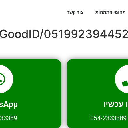
תחומי התמחות
צור קשר
l/GoodID/05199239445
עכשיו
sApp
333389
054-2333389