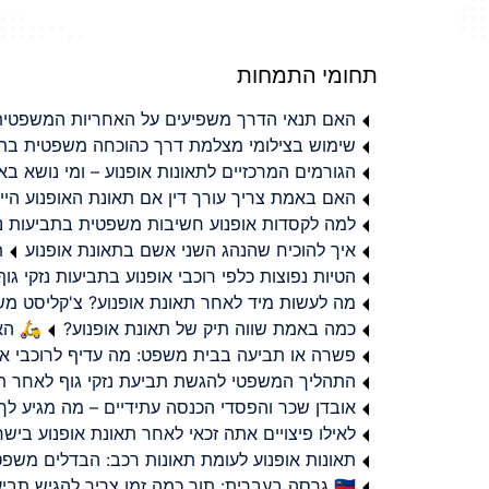
תחומי התמחות
האם תנאי הדרך משפיעים על האחריות המשפטית 
שימוש בצילומי מצלמת דרך כהוכחה משפטית בתב
הגורמים המרכזיים לתאונות אופנוע – ומי נושא 
האם באמת צריך עורך דין אם תאונת האופנוע היי
למה לקסדות אופנוע חשיבות משפטית בתביעות נזי
איך להוכיח שהנהג השני אשם בתאונת אופנוע
ת
הטיות נפוצות כלפי רוכבי אופנוע בתביעות נזקי גוף
מה לעשות מיד לאחר תאונת אופנוע? צ'קליסט מ
כמה באמת שווה תיק של תאונת אופנוע?
🛵 האמ
פשרה או תביעה בבית משפט: מה עדיף לרוכבי או
התהליך המשפטי להגשת תביעת נזקי גוף לאחר תא
אובדן שכר והפסדי הכנסה עתידיים – מה מגיע לך
לאילו פיצויים אתה זכאי לאחר תאונת אופנוע ביש
תאונות אופנוע לעומת תאונות רכב: הבדלים משפט
🇮🇱 גרסה בעברית: תוך כמה זמן צריך להגיש תביעת פיצויים לאחר תאונת אופנוע בישראל?