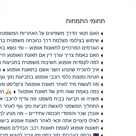
תחומי התמחות
האם תנאי הדרך משפיעים על האחריות המשפטית 
שימוש בצילומי מצלמת דרך כהוכחה משפטית בתב
הגורמים המרכזיים לתאונות אופנוע – ומי נושא 
האם באמת צריך עורך דין אם תאונת האופנוע היי
למה לקסדות אופנוע חשיבות משפטית בתביעות נזי
איך להוכיח שהנהג השני אשם בתאונת אופנוע
ת
הטיות נפוצות כלפי רוכבי אופנוע בתביעות נזקי גוף
מה לעשות מיד לאחר תאונת אופנוע? צ'קליסט מ
כמה באמת שווה תיק של תאונת אופנוע?
🛵 האמ
פשרה או תביעה בבית משפט: מה עדיף לרוכבי או
התהליך המשפטי להגשת תביעת נזקי גוף לאחר תא
אובדן שכר והפסדי הכנסה עתידיים – מה מגיע לך
לאילו פיצויים אתה זכאי לאחר תאונת אופנוע ביש
תאונות אופנוע לעומת תאונות רכב: הבדלים משפט
🇮🇱 גרסה בעברית: תוך כמה זמן צריך להגיש תביעת פיצויים לאחר תאונת אופנוע בישראל?