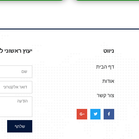
ניווט
יעוץ ראשוני 
דף הבית
אודות
צור קשר
שלח\י