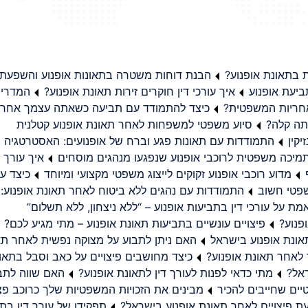
בתאונת אופנוע?
הבנת דוחות משטרה בתאונות אופנוע והשפעת
יעת אופנוע
איך עורכי דין חוקרים זירות תאונת אופנוע?
המדריך
באחריות המשפטית?
כיצד להתמודד עם תביעה כשאתה עצמך אחראי
תה קלה?
סיוע משפטי למשפחות לאחר תאונת אופנוע קטלנית
קין
התמודדות עם תאונות פגע וברח של אופנועים: האסטרטגיה
מיכה משפטית לרוכבי אופנוע שנפגעו מנהגים מוסחים
איך עורך ד
מדוע רוכבי אופנוע זקוקים לייצוג משפטי מקצועי ומיוחד
כיצד עו
שפטי חשוב
התמודדות עם נהגים ללא ביטוח לאחר תאונת אופנוע:
ת על עורכי דין בתביעות אופנוע – “ללא ניצחון, ללא תשלום”
פנוע?
פיצויים עונשיים בתביעות תאונת אופנוע – מתי מגיע לכם?
ונת אופנוע בישראל
האם ניתן לתבוע על מצוקה נפשית לאחר תא
 לאחר תאונת אופנוע?
כיצד מחושבים פיצויים על כאב וסבל בתאו
ראל?
מתי כדאי לפנות לעורך דין לתאונת אופנוע?
האם שווה לתבו
יים שחייבים להכיר
מבינים את הזכויות המשפטיות שלך כרוכב פצ
תפקידו של עורך דין בתב