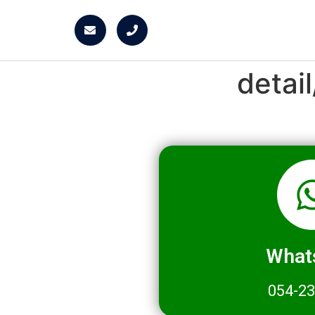
detai
What
054-2