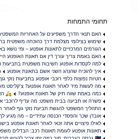
תחומי התמחות
האם תנאי הדרך משפיעים על האחריות המשפטית 
שימוש בצילומי מצלמת דרך כהוכחה משפטית בתב
הגורמים המרכזיים לתאונות אופנוע – ומי נושא 
האם באמת צריך עורך דין אם תאונת האופנוע היי
למה לקסדות אופנוע חשיבות משפטית בתביעות נזי
איך להוכיח שהנהג השני אשם בתאונת אופנוע
ת
הטיות נפוצות כלפי רוכבי אופנוע בתביעות נזקי גוף
מה לעשות מיד לאחר תאונת אופנוע? צ'קליסט מ
כמה באמת שווה תיק של תאונת אופנוע?
🛵 האמ
פשרה או תביעה בבית משפט: מה עדיף לרוכבי או
התהליך המשפטי להגשת תביעת נזקי גוף לאחר תא
אובדן שכר והפסדי הכנסה עתידיים – מה מגיע לך
לאילו פיצויים אתה זכאי לאחר תאונת אופנוע ביש
תאונות אופנוע לעומת תאונות רכב: הבדלים משפט
🇮🇱 גרסה בעברית: תוך כמה זמן צריך להגיש תביעת פיצויים לאחר תאונת אופנוע בישראל?