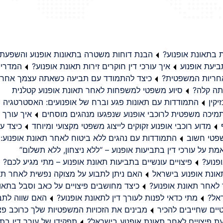
בתאונת אופנוע?
הבנת דוחות משטרה בתאונות אופנוע והשפעת
יעת אופנוע
איך עורכי דין חוקרים זירות תאונת אופנוע?
המדריך
באחריות המשפטית?
כיצד להתמודד עם תביעה כשאתה עצמך אחראי
תה קלה?
סיוע משפטי למשפחות לאחר תאונת אופנוע קטלנית
קין
התמודדות עם תאונות פגע וברח של אופנועים: האסטרטגיה
מיכה משפטית לרוכבי אופנוע שנפגעו מנהגים מוסחים
איך עורך ד
מדוע רוכבי אופנוע זקוקים לייצוג משפטי מקצועי ומיוחד
כיצד עו
שפטי חשוב
התמודדות עם נהגים ללא ביטוח לאחר תאונת אופנוע:
ת על עורכי דין בתביעות אופנוע – “ללא ניצחון, ללא תשלום”
פנוע?
פיצויים עונשיים בתביעות תאונת אופנוע – מתי מגיע לכם?
ונת אופנוע בישראל
האם ניתן לתבוע על מצוקה נפשית לאחר תא
 לאחר תאונת אופנוע?
כיצד מחושבים פיצויים על כאב וסבל בתאו
ראל?
מתי כדאי לפנות לעורך דין לתאונת אופנוע?
האם שווה לתבו
יים שחייבים להכיר
מבינים את הזכויות המשפטיות שלך כרוכב פצ
תפקידו של עורך דין בתב