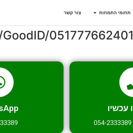
תחומי התמחות
צור קשר
l/GoodID/05177766240
עכשיו
sApp
333389
054-2333389