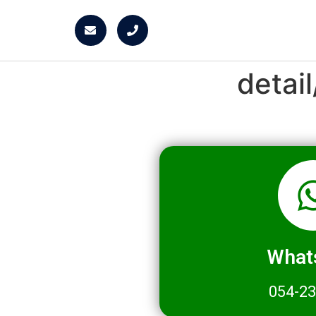
detai
What
054-2