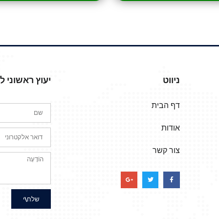
ניווט
יעוץ ראשוני 
דף הבית
אודות
צור קשר
שלח\י