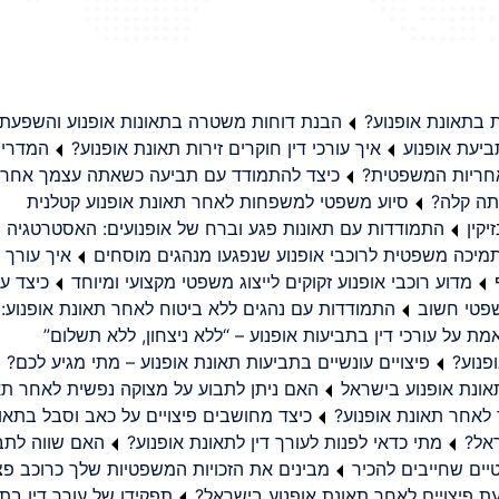
בתאונת אופנוע?
הבנת דוחות משטרה בתאונות אופנוע והשפעת
יעת אופנוע
איך עורכי דין חוקרים זירות תאונת אופנוע?
המדריך
באחריות המשפטית?
כיצד להתמודד עם תביעה כשאתה עצמך אחראי
תה קלה?
סיוע משפטי למשפחות לאחר תאונת אופנוע קטלנית
קין
התמודדות עם תאונות פגע וברח של אופנועים: האסטרטגיה
מיכה משפטית לרוכבי אופנוע שנפגעו מנהגים מוסחים
איך עורך ד
מדוע רוכבי אופנוע זקוקים לייצוג משפטי מקצועי ומיוחד
כיצד עו
שפטי חשוב
התמודדות עם נהגים ללא ביטוח לאחר תאונת אופנוע:
ת על עורכי דין בתביעות אופנוע – “ללא ניצחון, ללא תשלום”
פנוע?
פיצויים עונשיים בתביעות תאונת אופנוע – מתי מגיע לכם?
ונת אופנוע בישראל
האם ניתן לתבוע על מצוקה נפשית לאחר תא
 לאחר תאונת אופנוע?
כיצד מחושבים פיצויים על כאב וסבל בתאו
ראל?
מתי כדאי לפנות לעורך דין לתאונת אופנוע?
האם שווה לתבו
יים שחייבים להכיר
מבינים את הזכויות המשפטיות שלך כרוכב פצ
תפקידו של עורך דין בתב