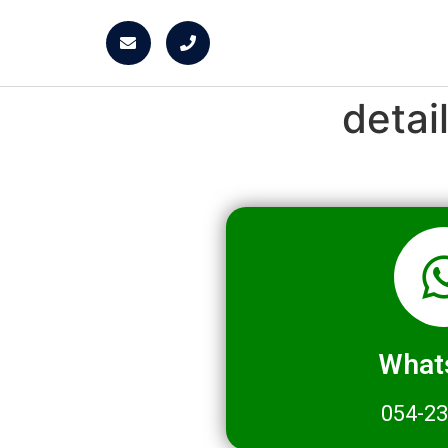
deta
What
054-2