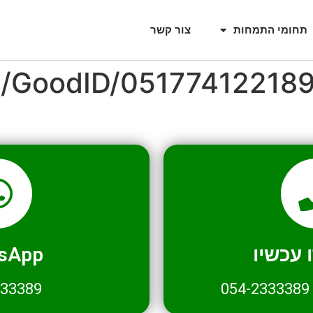
תחומי התמחות
צור קשר
il/GoodID/05177412218
עכשיו
sApp
333389
054-2333389