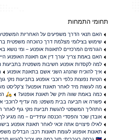
תחומי התמחות
האם תנאי הדרך משפיעים על האחריות המשפטית 
שימוש בצילומי מצלמת דרך כהוכחה משפטית בתב
הגורמים המרכזיים לתאונות אופנוע – ומי נושא 
האם באמת צריך עורך דין אם תאונת האופנוע היי
למה לקסדות אופנוע חשיבות משפטית בתביעות נזי
איך להוכיח שהנהג השני אשם בתאונת אופנוע
ת
הטיות נפוצות כלפי רוכבי אופנוע בתביעות נזקי גוף
מה לעשות מיד לאחר תאונת אופנוע? צ'קליסט מ
כמה באמת שווה תיק של תאונת אופנוע?
🛵 האמ
פשרה או תביעה בבית משפט: מה עדיף לרוכבי או
התהליך המשפטי להגשת תביעת נזקי גוף לאחר תא
אובדן שכר והפסדי הכנסה עתידיים – מה מגיע לך
לאילו פיצויים אתה זכאי לאחר תאונת אופנוע ביש
תאונות אופנוע לעומת תאונות רכב: הבדלים משפט
🇮🇱 גרסה בעברית: תוך כמה זמן צריך להגיש תביעת פיצויים לאחר תאונת אופנוע בישראל?