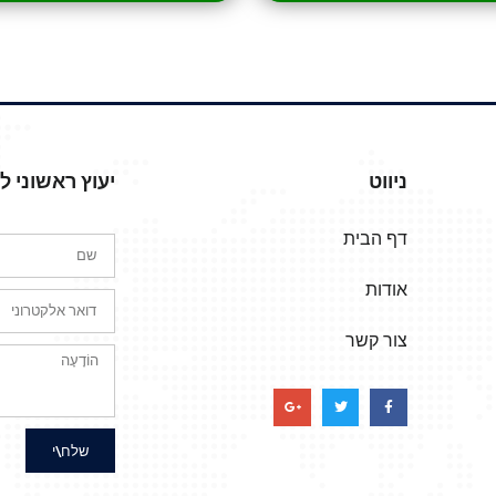
ניווט
יעוץ ראשוני 
דף הבית
אודות
צור קשר
שלח\י