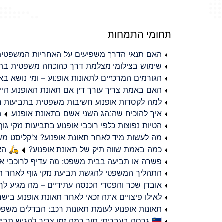
תחומי התמחות
האם תנאי הדרך משפיעים על האחריות המשפטית 
שימוש בצילומי מצלמת דרך כהוכחה משפטית בתב
הגורמים המרכזיים לתאונות אופנוע – ומי נושא 
האם באמת צריך עורך דין אם תאונת האופנוע היי
למה לקסדות אופנוע חשיבות משפטית בתביעות נזי
איך להוכיח שהנהג השני אשם בתאונת אופנוע
ת
הטיות נפוצות כלפי רוכבי אופנוע בתביעות נזקי גוף
מה לעשות מיד לאחר תאונת אופנוע? צ'קליסט מ
כמה באמת שווה תיק של תאונת אופנוע?
🛵 האמ
פשרה או תביעה בבית משפט: מה עדיף לרוכבי או
התהליך המשפטי להגשת תביעת נזקי גוף לאחר תא
אובדן שכר והפסדי הכנסה עתידיים – מה מגיע לך
לאילו פיצויים אתה זכאי לאחר תאונת אופנוע ביש
תאונות אופנוע לעומת תאונות רכב: הבדלים משפט
🇮🇱 גרסה בעברית: תוך כמה זמן צריך להגיש תביעת פיצויים לאחר תאונת אופנוע בישראל?