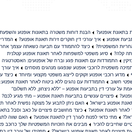
בתאונת אופנוע?
הבנת דוחות משטרה בתאונות אופנוע והשפעת
יעת אופנוע
איך עורכי דין חוקרים זירות תאונת אופנוע?
המדריך
באחריות המשפטית?
כיצד להתמודד עם תביעה כשאתה עצמך אחראי
תה קלה?
סיוע משפטי למשפחות לאחר תאונת אופנוע קטלנית
קין
התמודדות עם תאונות פגע וברח של אופנועים: האסטרטגיה
מיכה משפטית לרוכבי אופנוע שנפגעו מנהגים מוסחים
איך עורך ד
מדוע רוכבי אופנוע זקוקים לייצוג משפטי מקצועי ומיוחד
כיצד עו
שפטי חשוב
התמודדות עם נהגים ללא ביטוח לאחר תאונת אופנוע:
ת על עורכי דין בתביעות אופנוע – “ללא ניצחון, ללא תשלום”
פנוע?
פיצויים עונשיים בתביעות תאונת אופנוע – מתי מגיע לכם?
ונת אופנוע בישראל
האם ניתן לתבוע על מצוקה נפשית לאחר תא
 לאחר תאונת אופנוע?
כיצד מחושבים פיצויים על כאב וסבל בתאו
ראל?
מתי כדאי לפנות לעורך דין לתאונת אופנוע?
האם שווה לתבו
יים שחייבים להכיר
מבינים את הזכויות המשפטיות שלך כרוכב פצ
תפקידו של עורך דין בתב