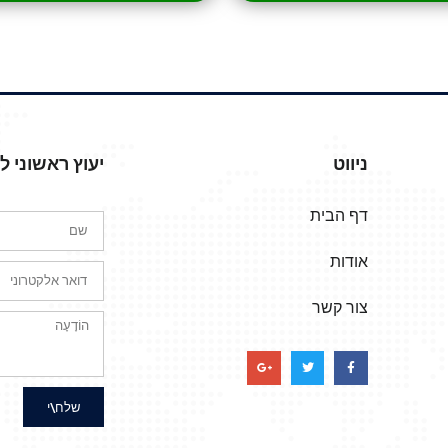
ניווט
יעוץ ראשוני 
דף הבית
אודות
צור קשר
שלח\י