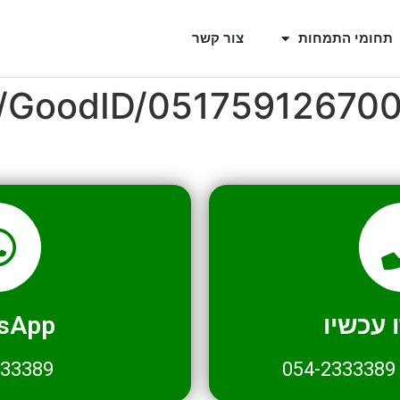
תחומי התמחות
צור קשר
l/GoodID/05175912670
עכשיו
sApp
333389
054-2333389