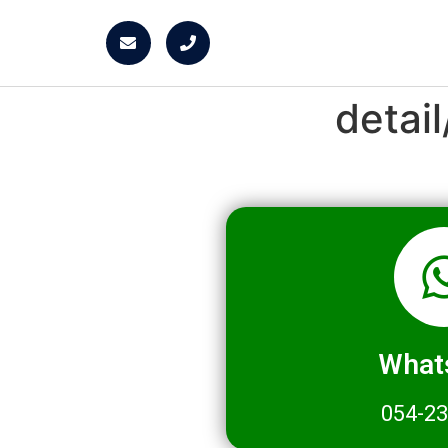
detai
What
054-2