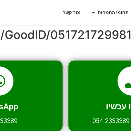
תחומי התמחות
צור קשר
il/GoodID/05172172998
עכשיו
sApp
333389
054-2333389