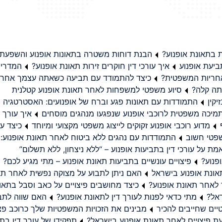
בתאונת אופנוע?
הבנת דוחות משטרה בתאונות אופנוע והשפעת
יעת אופנוע
איך עורכי דין חוקרים זירות תאונת אופנוע?
המדריך
באחריות המשפטית?
כיצד להתמודד עם תביעה כשאתה עצמך אחראי
תה קלה?
סיוע משפטי למשפחות לאחר תאונת אופנוע קטלנית
קין
התמודדות עם תאונות פגע וברח של אופנועים: האסטרטגיה
מיכה משפטית לרוכבי אופנוע שנפגעו מנהגים מוסחים
איך עורך ד
מדוע רוכבי אופנוע זקוקים לייצוג משפטי מקצועי ומיוחד
כיצד עו
שפטי חשוב
התמודדות עם נהגים ללא ביטוח לאחר תאונת אופנוע:
ת על עורכי דין בתביעות אופנוע – “ללא ניצחון, ללא תשלום”
פנוע?
פיצויים עונשיים בתביעות תאונת אופנוע – מתי מגיע לכם?
ונת אופנוע בישראל
האם ניתן לתבוע על מצוקה נפשית לאחר תא
 לאחר תאונת אופנוע?
כיצד מחושבים פיצויים על כאב וסבל בתאו
ראל?
מתי כדאי לפנות לעורך דין לתאונת אופנוע?
האם שווה לתבו
יים שחייבים להכיר
מבינים את הזכויות המשפטיות שלך כרוכב פצ
תפקידו של עורך דין בתב