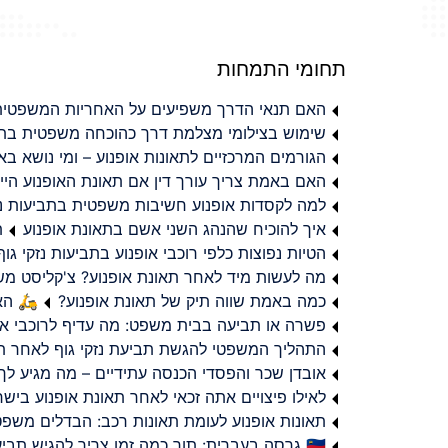
תחומי התמחות
האם תנאי הדרך משפיעים על האחריות המשפטית 
שימוש בצילומי מצלמת דרך כהוכחה משפטית בתב
הגורמים המרכזיים לתאונות אופנוע – ומי נושא 
האם באמת צריך עורך דין אם תאונת האופנוע היי
למה לקסדות אופנוע חשיבות משפטית בתביעות נזי
איך להוכיח שהנהג השני אשם בתאונת אופנוע
ת
הטיות נפוצות כלפי רוכבי אופנוע בתביעות נזקי גוף
מה לעשות מיד לאחר תאונת אופנוע? צ'קליסט מ
כמה באמת שווה תיק של תאונת אופנוע?
🛵 האמ
פשרה או תביעה בבית משפט: מה עדיף לרוכבי או
התהליך המשפטי להגשת תביעת נזקי גוף לאחר תא
אובדן שכר והפסדי הכנסה עתידיים – מה מגיע לך
לאילו פיצויים אתה זכאי לאחר תאונת אופנוע ביש
תאונות אופנוע לעומת תאונות רכב: הבדלים משפט
🇮🇱 גרסה בעברית: תוך כמה זמן צריך להגיש תביעת פיצויים לאחר תאונת אופנוע בישראל?