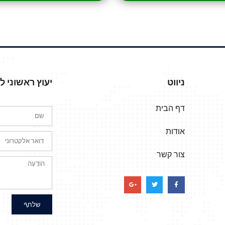
ניווט
יעוץ ראשוני 
דף הבית
אודות
צור קשר
שלח\י