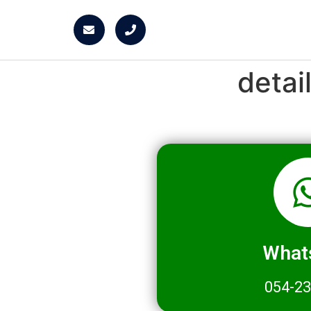
deta
What
054-2