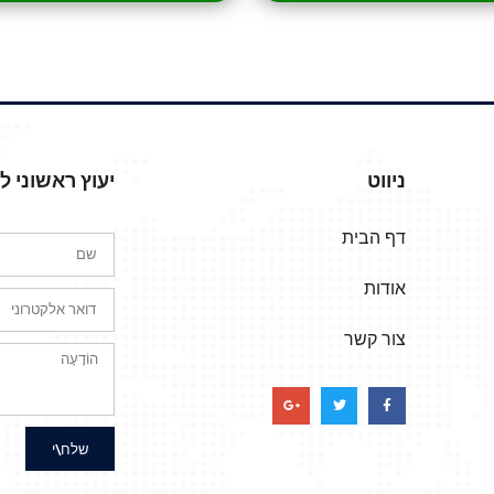
ניווט
יעוץ ראשוני 
דף הבית
אודות
צור קשר
שלח\י