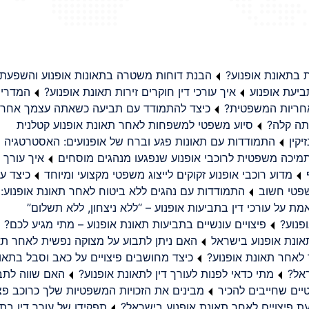
בתאונת אופנוע?
הבנת דוחות משטרה בתאונות אופנוע והשפעת
יעת אופנוע
איך עורכי דין חוקרים זירות תאונת אופנוע?
המדריך
באחריות המשפטית?
כיצד להתמודד עם תביעה כשאתה עצמך אחראי
תה קלה?
סיוע משפטי למשפחות לאחר תאונת אופנוע קטלנית
קין
התמודדות עם תאונות פגע וברח של אופנועים: האסטרטגיה
מיכה משפטית לרוכבי אופנוע שנפגעו מנהגים מוסחים
איך עורך ד
מדוע רוכבי אופנוע זקוקים לייצוג משפטי מקצועי ומיוחד
כיצד עו
שפטי חשוב
התמודדות עם נהגים ללא ביטוח לאחר תאונת אופנוע:
ת על עורכי דין בתביעות אופנוע – “ללא ניצחון, ללא תשלום”
פנוע?
פיצויים עונשיים בתביעות תאונת אופנוע – מתי מגיע לכם?
ונת אופנוע בישראל
האם ניתן לתבוע על מצוקה נפשית לאחר תא
 לאחר תאונת אופנוע?
כיצד מחושבים פיצויים על כאב וסבל בתאו
ראל?
מתי כדאי לפנות לעורך דין לתאונת אופנוע?
האם שווה לתבו
יים שחייבים להכיר
מבינים את הזכויות המשפטיות שלך כרוכב פצ
תפקידו של עורך דין בתב