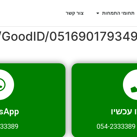
תחומי התמחות
צור קשר
l/GoodID/05169017934
עכשיו
sApp
333389
054-2333389