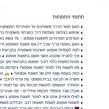
תחומי התמחות
האם תנאי הדרך משפיעים על האחריות המשפטית 
שימוש בצילומי מצלמת דרך כהוכחה משפטית בתב
הגורמים המרכזיים לתאונות אופנוע – ומי נושא 
האם באמת צריך עורך דין אם תאונת האופנוע היי
למה לקסדות אופנוע חשיבות משפטית בתביעות נזי
איך להוכיח שהנהג השני אשם בתאונת אופנוע
ת
הטיות נפוצות כלפי רוכבי אופנוע בתביעות נזקי גוף
מה לעשות מיד לאחר תאונת אופנוע? צ'קליסט מ
כמה באמת שווה תיק של תאונת אופנוע?
🛵 האמ
פשרה או תביעה בבית משפט: מה עדיף לרוכבי או
התהליך המשפטי להגשת תביעת נזקי גוף לאחר תא
אובדן שכר והפסדי הכנסה עתידיים – מה מגיע לך
לאילו פיצויים אתה זכאי לאחר תאונת אופנוע ביש
תאונות אופנוע לעומת תאונות רכב: הבדלים משפט
🇮🇱 גרסה בעברית: תוך כמה זמן צריך להגיש תביעת פיצויים לאחר תאונת אופנוע בישראל?