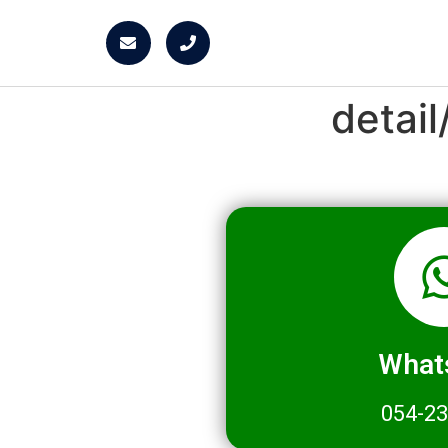
detai
What
054-2