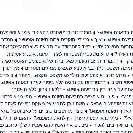
בתאונת אופנוע?
הבנת דוחות משטרה בתאונות אופנוע והשפעת
יעת אופנוע
איך עורכי דין חוקרים זירות תאונת אופנוע?
המדריך
באחריות המשפטית?
כיצד להתמודד עם תביעה כשאתה עצמך אחראי
תה קלה?
סיוע משפטי למשפחות לאחר תאונת אופנוע קטלנית
קין
התמודדות עם תאונות פגע וברח של אופנועים: האסטרטגיה
מיכה משפטית לרוכבי אופנוע שנפגעו מנהגים מוסחים
איך עורך ד
מדוע רוכבי אופנוע זקוקים לייצוג משפטי מקצועי ומיוחד
כיצד עו
שפטי חשוב
התמודדות עם נהגים ללא ביטוח לאחר תאונת אופנוע:
ת על עורכי דין בתביעות אופנוע – “ללא ניצחון, ללא תשלום”
פנוע?
פיצויים עונשיים בתביעות תאונת אופנוע – מתי מגיע לכם?
ונת אופנוע בישראל
האם ניתן לתבוע על מצוקה נפשית לאחר תא
 לאחר תאונת אופנוע?
כיצד מחושבים פיצויים על כאב וסבל בתאו
ראל?
מתי כדאי לפנות לעורך דין לתאונת אופנוע?
האם שווה לתבו
יים שחייבים להכיר
מבינים את הזכויות המשפטיות שלך כרוכב פצ
תפקידו של עורך דין בתב