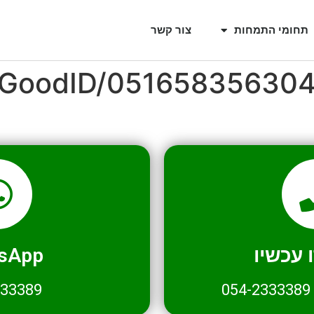
תחומי התמחות
צור קשר
l/GoodID/05165835630
עכשיו
sApp
333389
054-2333389