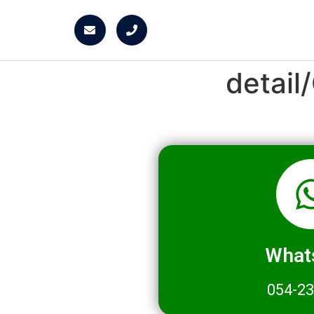
detai
What
054-2