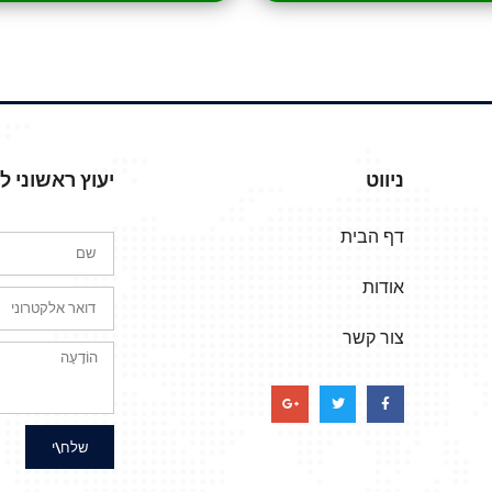
ניווט
יעוץ ראשוני 
דף הבית
אודות
צור קשר
שלח\י