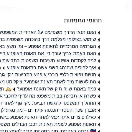
תחומי התמחות
האם תנאי הדרך משפיעים על האחריות המשפטית 
שימוש בצילומי מצלמת דרך כהוכחה משפטית בתב
הגורמים המרכזיים לתאונות אופנוע – ומי נושא 
האם באמת צריך עורך דין אם תאונת האופנוע היי
למה לקסדות אופנוע חשיבות משפטית בתביעות נזי
איך להוכיח שהנהג השני אשם בתאונת אופנוע
ת
הטיות נפוצות כלפי רוכבי אופנוע בתביעות נזקי גוף
מה לעשות מיד לאחר תאונת אופנוע? צ'קליסט מ
כמה באמת שווה תיק של תאונת אופנוע?
🛵 האמ
פשרה או תביעה בבית משפט: מה עדיף לרוכבי או
התהליך המשפטי להגשת תביעת נזקי גוף לאחר תא
אובדן שכר והפסדי הכנסה עתידיים – מה מגיע לך
לאילו פיצויים אתה זכאי לאחר תאונת אופנוע ביש
תאונות אופנוע לעומת תאונות רכב: הבדלים משפט
🇮🇱 גרסה בעברית: תוך כמה זמן צריך להגיש תביעת פיצויים לאחר תאונת אופנוע בישראל?