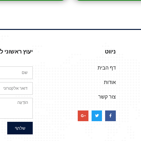
ניווט
יעוץ ראשוני 
דף הבית
אודות
צור קשר
שלח\י