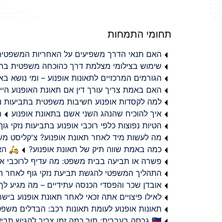
תחומי התמחות
האם תנאי הדרך משפיעים על האחריות המשפטית 
שימוש בצילומי מצלמת דרך כהוכחה משפטית בתב
הגורמים המרכזיים לתאונות אופנוע – ומי נושא 
האם באמת צריך עורך דין אם תאונת האופנוע היי
למה לקסדות אופנוע חשיבות משפטית בתביעות נזי
איך להוכיח שהנהג השני אשם בתאונת אופנוע
ת
הטיות נפוצות כלפי רוכבי אופנוע בתביעות נזקי גוף
מה לעשות מיד לאחר תאונת אופנוע? צ'קליסט מ
כמה באמת שווה תיק של תאונת אופנוע?
🛵 האמ
פשרה או תביעה בבית משפט: מה עדיף לרוכבי או
התהליך המשפטי להגשת תביעת נזקי גוף לאחר תא
אובדן שכר והפסדי הכנסה עתידיים – מה מגיע לך
לאילו פיצויים אתה זכאי לאחר תאונת אופנוע ביש
תאונות אופנוע לעומת תאונות רכב: הבדלים משפט
🇮🇱 גרסה בעברית: תוך כמה זמן צריך להגיש תביעת פיצויים לאחר תאונת אופנוע בישראל?