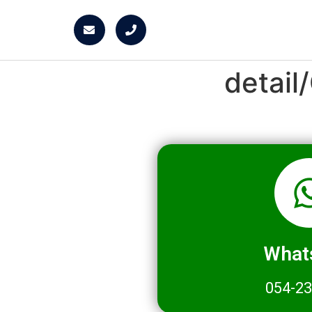
detai
What
054-2