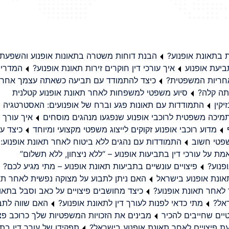
בתאונת אופנוע?
הבנת דוחות משטרה בתאונות אופנוע והשפעת
יעת אופנוע
איך עורכי דין חוקרים זירות תאונת אופנוע?
המדריך
באחריות המשפטית?
כיצד להתמודד עם תביעה כשאתה עצמך אחראי
תה קלה?
סיוע משפטי למשפחות לאחר תאונת אופנוע קטלנית
קין
התמודדות עם תאונות פגע וברח של אופנועים: האסטרטגיה
מיכה משפטית לרוכבי אופנוע שנפגעו מנהגים מוסחים
איך עורך ד
מדוע רוכבי אופנוע זקוקים לייצוג משפטי מקצועי ומיוחד
כיצד עו
שפטי חשוב
התמודדות עם נהגים ללא ביטוח לאחר תאונת אופנוע:
ת על עורכי דין בתביעות אופנוע – “ללא ניצחון, ללא תשלום”
פנוע?
פיצויים עונשיים בתביעות תאונת אופנוע – מתי מגיע לכם?
ונת אופנוע בישראל
האם ניתן לתבוע על מצוקה נפשית לאחר תא
 לאחר תאונת אופנוע?
כיצד מחושבים פיצויים על כאב וסבל בתאו
ראל?
מתי כדאי לפנות לעורך דין לתאונת אופנוע?
האם שווה לתבו
יים שחייבים להכיר
מבינים את הזכויות המשפטיות שלך כרוכב פצ
תפקידו של עורך דין בתב