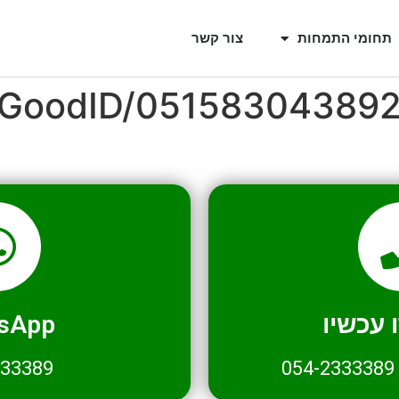
תחומי התמחות
צור קשר
l/GoodID/05158304389
עכשיו
sApp
333389
054-2333389