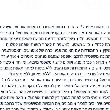
בתאונת אופנוע?
הבנת דוחות משטרה בתאונות אופנוע והשפעת
יעת אופנוע
איך עורכי דין חוקרים זירות תאונת אופנוע?
המדריך
באחריות המשפטית?
כיצד להתמודד עם תביעה כשאתה עצמך אחראי
תה קלה?
סיוע משפטי למשפחות לאחר תאונת אופנוע קטלנית
קין
התמודדות עם תאונות פגע וברח של אופנועים: האסטרטגיה
מיכה משפטית לרוכבי אופנוע שנפגעו מנהגים מוסחים
איך עורך ד
מדוע רוכבי אופנוע זקוקים לייצוג משפטי מקצועי ומיוחד
כיצד עו
שפטי חשוב
התמודדות עם נהגים ללא ביטוח לאחר תאונת אופנוע:
ת על עורכי דין בתביעות אופנוע – “ללא ניצחון, ללא תשלום”
פנוע?
פיצויים עונשיים בתביעות תאונת אופנוע – מתי מגיע לכם?
ונת אופנוע בישראל
האם ניתן לתבוע על מצוקה נפשית לאחר תא
 לאחר תאונת אופנוע?
כיצד מחושבים פיצויים על כאב וסבל בתאו
ראל?
מתי כדאי לפנות לעורך דין לתאונת אופנוע?
האם שווה לתבו
יים שחייבים להכיר
מבינים את הזכויות המשפטיות שלך כרוכב פצ
תפקידו של עורך דין בתב