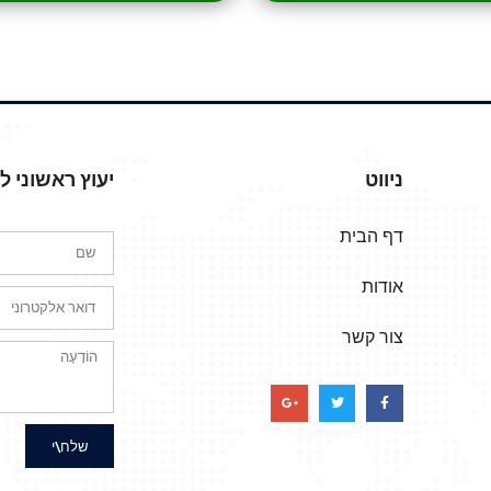
ניווט
יעוץ ראשוני 
דף הבית
אודות
צור קשר
שלח\י