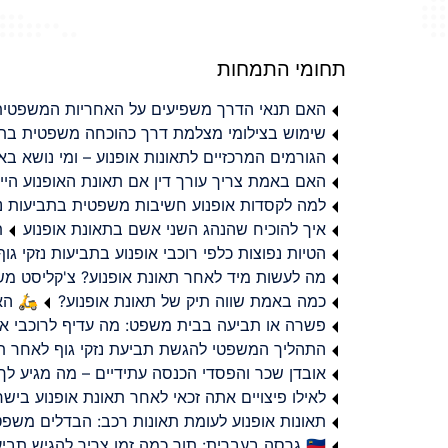
תחומי התמחות
האם תנאי הדרך משפיעים על האחריות המשפטית 
שימוש בצילומי מצלמת דרך כהוכחה משפטית בתב
הגורמים המרכזיים לתאונות אופנוע – ומי נושא 
האם באמת צריך עורך דין אם תאונת האופנוע היי
למה לקסדות אופנוע חשיבות משפטית בתביעות נזי
איך להוכיח שהנהג השני אשם בתאונת אופנוע
ת
הטיות נפוצות כלפי רוכבי אופנוע בתביעות נזקי גוף
מה לעשות מיד לאחר תאונת אופנוע? צ'קליסט מ
כמה באמת שווה תיק של תאונת אופנוע?
🛵 האמ
פשרה או תביעה בבית משפט: מה עדיף לרוכבי או
התהליך המשפטי להגשת תביעת נזקי גוף לאחר תא
אובדן שכר והפסדי הכנסה עתידיים – מה מגיע לך
לאילו פיצויים אתה זכאי לאחר תאונת אופנוע ביש
תאונות אופנוע לעומת תאונות רכב: הבדלים משפט
🇮🇱 גרסה בעברית: תוך כמה זמן צריך להגיש תביעת פיצויים לאחר תאונת אופנוע בישראל?