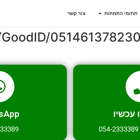
תחומי התמחות
צור קשר
l/GoodID/05146137823
עכשיו
sApp
333389
054-2333389