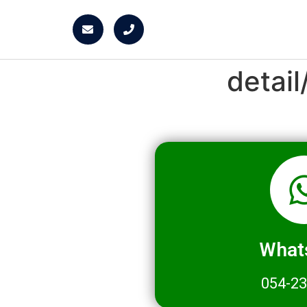
detai
What
054-2