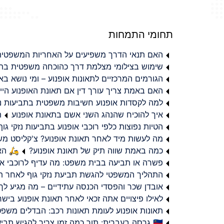
תחומי התמחות
האם תנאי הדרך משפיעים על האחריות המשפטית 
שימוש בצילומי מצלמת דרך כהוכחה משפטית בתב
הגורמים המרכזיים לתאונות אופנוע – ומי נושא 
האם באמת צריך עורך דין אם תאונת האופנוע היי
למה לקסדות אופנוע חשיבות משפטית בתביעות נזי
איך להוכיח שהנהג השני אשם בתאונת אופנוע
ת
הטיות נפוצות כלפי רוכבי אופנוע בתביעות נזקי גוף
מה לעשות מיד לאחר תאונת אופנוע? צ'קליסט מ
כמה באמת שווה תיק של תאונת אופנוע?
🛵 האמ
פשרה או תביעה בבית משפט: מה עדיף לרוכבי או
התהליך המשפטי להגשת תביעת נזקי גוף לאחר תא
אובדן שכר והפסדי הכנסה עתידיים – מה מגיע לך
לאילו פיצויים אתה זכאי לאחר תאונת אופנוע ביש
תאונות אופנוע לעומת תאונות רכב: הבדלים משפט
🇮🇱 גרסה בעברית: תוך כמה זמן צריך להגיש תביעת פיצויים לאחר תאונת אופנוע בישראל?