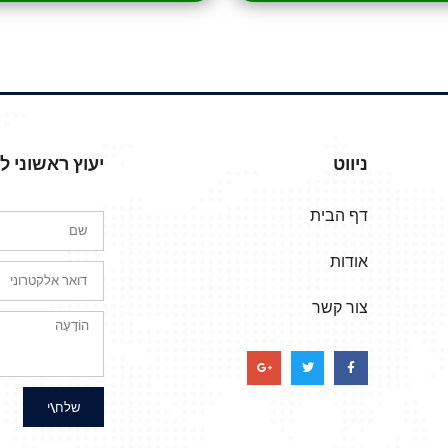
ניווט
יעוץ ראשוני 
דף הבית
אודות
צור קשר
שלח\י