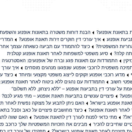
בתאונת אופנוע?
הבנת דוחות משטרה בתאונות אופנוע והשפעת
יעת אופנוע
איך עורכי דין חוקרים זירות תאונת אופנוע?
המדריך
באחריות המשפטית?
כיצד להתמודד עם תביעה כשאתה עצמך אחראי
תה קלה?
סיוע משפטי למשפחות לאחר תאונת אופנוע קטלנית
קין
התמודדות עם תאונות פגע וברח של אופנועים: האסטרטגיה
מיכה משפטית לרוכבי אופנוע שנפגעו מנהגים מוסחים
איך עורך ד
מדוע רוכבי אופנוע זקוקים לייצוג משפטי מקצועי ומיוחד
כיצד עו
שפטי חשוב
התמודדות עם נהגים ללא ביטוח לאחר תאונת אופנוע:
ת על עורכי דין בתביעות אופנוע – “ללא ניצחון, ללא תשלום”
פנוע?
פיצויים עונשיים בתביעות תאונת אופנוע – מתי מגיע לכם?
ונת אופנוע בישראל
האם ניתן לתבוע על מצוקה נפשית לאחר תא
 לאחר תאונת אופנוע?
כיצד מחושבים פיצויים על כאב וסבל בתאו
ראל?
מתי כדאי לפנות לעורך דין לתאונת אופנוע?
האם שווה לתבו
יים שחייבים להכיר
מבינים את הזכויות המשפטיות שלך כרוכב פצ
תפקידו של עורך דין בתב