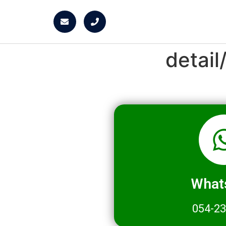
detai
What
054-2