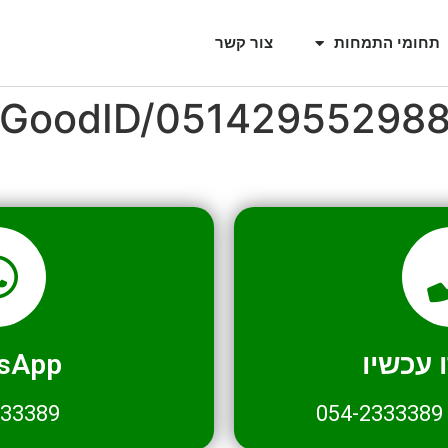
תחומי התמחות
צור קשר
l/GoodID/05142955298
עכשיו
sApp
333389
054-2333389