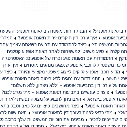
בתאונת אופנוע?
הבנת דוחות משטרה בתאונות אופנוע והשפעת
יעת אופנוע
איך עורכי דין חוקרים זירות תאונת אופנוע?
המדריך
באחריות המשפטית?
כיצד להתמודד עם תביעה כשאתה עצמך אחראי
תה קלה?
סיוע משפטי למשפחות לאחר תאונת אופנוע קטלנית
קין
התמודדות עם תאונות פגע וברח של אופנועים: האסטרטגיה
מיכה משפטית לרוכבי אופנוע שנפגעו מנהגים מוסחים
איך עורך ד
מדוע רוכבי אופנוע זקוקים לייצוג משפטי מקצועי ומיוחד
כיצד עו
שפטי חשוב
התמודדות עם נהגים ללא ביטוח לאחר תאונת אופנוע:
ת על עורכי דין בתביעות אופנוע – “ללא ניצחון, ללא תשלום”
פנוע?
פיצויים עונשיים בתביעות תאונת אופנוע – מתי מגיע לכם?
ונת אופנוע בישראל
האם ניתן לתבוע על מצוקה נפשית לאחר תא
 לאחר תאונת אופנוע?
כיצד מחושבים פיצויים על כאב וסבל בתאו
ראל?
מתי כדאי לפנות לעורך דין לתאונת אופנוע?
האם שווה לתבו
יים שחייבים להכיר
מבינים את הזכויות המשפטיות שלך כרוכב פצ
תפקידו של עורך דין בתב