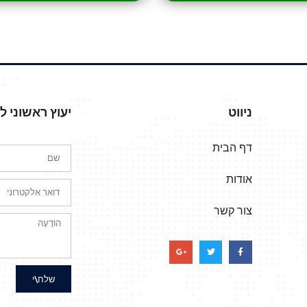
ניווט
יעוץ ראשוני 
דף הבית
אודות
צור קשר
שלח\י