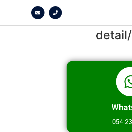
detai
What
054-2