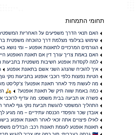
תחומי התמחות
האם תנאי הדרך משפיעים על האחריות המשפטית 
שימוש בצילומי מצלמת דרך כהוכחה משפטית בתב
הגורמים המרכזיים לתאונות אופנוע – ומי נושא 
האם באמת צריך עורך דין אם תאונת האופנוע היי
למה לקסדות אופנוע חשיבות משפטית בתביעות נזי
איך להוכיח שהנהג השני אשם בתאונת אופנוע
ת
הטיות נפוצות כלפי רוכבי אופנוע בתביעות נזקי גוף
מה לעשות מיד לאחר תאונת אופנוע? צ'קליסט מ
כמה באמת שווה תיק של תאונת אופנוע?
🛵 האמ
פשרה או תביעה בבית משפט: מה עדיף לרוכבי או
התהליך המשפטי להגשת תביעת נזקי גוף לאחר תא
אובדן שכר והפסדי הכנסה עתידיים – מה מגיע לך
לאילו פיצויים אתה זכאי לאחר תאונת אופנוע ביש
תאונות אופנוע לעומת תאונות רכב: הבדלים משפט
🇮🇱 גרסה בעברית: תוך כמה זמן צריך להגיש תביעת פיצויים לאחר תאונת אופנוע בישראל?