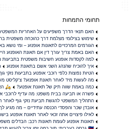
תחומי התמחות
האם תנאי הדרך משפיעים על האחריות המשפטית 
שימוש בצילומי מצלמת דרך כהוכחה משפטית בתב
הגורמים המרכזיים לתאונות אופנוע – ומי נושא 
האם באמת צריך עורך דין אם תאונת האופנוע היי
למה לקסדות אופנוע חשיבות משפטית בתביעות נזי
איך להוכיח שהנהג השני אשם בתאונת אופנוע
ת
הטיות נפוצות כלפי רוכבי אופנוע בתביעות נזקי גוף
מה לעשות מיד לאחר תאונת אופנוע? צ'קליסט מ
כמה באמת שווה תיק של תאונת אופנוע?
🛵 האמ
פשרה או תביעה בבית משפט: מה עדיף לרוכבי או
התהליך המשפטי להגשת תביעת נזקי גוף לאחר תא
אובדן שכר והפסדי הכנסה עתידיים – מה מגיע לך
לאילו פיצויים אתה זכאי לאחר תאונת אופנוע ביש
תאונות אופנוע לעומת תאונות רכב: הבדלים משפט
🇮🇱 גרסה בעברית: תוך כמה זמן צריך להגיש תביעת פיצויים לאחר תאונת אופנוע בישראל?