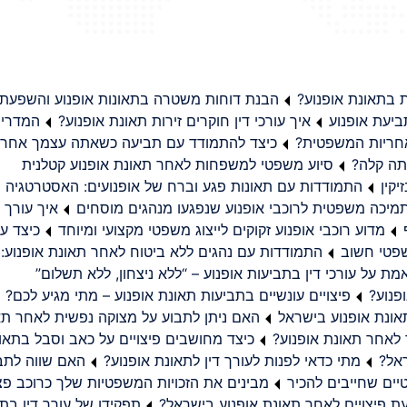
בתאונת אופנוע?
הבנת דוחות משטרה בתאונות אופנוע והשפעת
יעת אופנוע
איך עורכי דין חוקרים זירות תאונת אופנוע?
המדריך
באחריות המשפטית?
כיצד להתמודד עם תביעה כשאתה עצמך אחראי
תה קלה?
סיוע משפטי למשפחות לאחר תאונת אופנוע קטלנית
קין
התמודדות עם תאונות פגע וברח של אופנועים: האסטרטגיה
מיכה משפטית לרוכבי אופנוע שנפגעו מנהגים מוסחים
איך עורך ד
מדוע רוכבי אופנוע זקוקים לייצוג משפטי מקצועי ומיוחד
כיצד עו
שפטי חשוב
התמודדות עם נהגים ללא ביטוח לאחר תאונת אופנוע:
ת על עורכי דין בתביעות אופנוע – “ללא ניצחון, ללא תשלום”
פנוע?
פיצויים עונשיים בתביעות תאונת אופנוע – מתי מגיע לכם?
ונת אופנוע בישראל
האם ניתן לתבוע על מצוקה נפשית לאחר תא
 לאחר תאונת אופנוע?
כיצד מחושבים פיצויים על כאב וסבל בתאו
ראל?
מתי כדאי לפנות לעורך דין לתאונת אופנוע?
האם שווה לתבו
יים שחייבים להכיר
מבינים את הזכויות המשפטיות שלך כרוכב פצ
תפקידו של עורך דין בתב