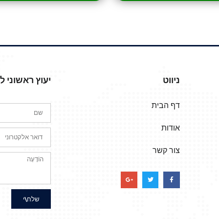
ניווט
יעוץ ראשוני 
דף הבית
אודות
צור קשר
שלח\י