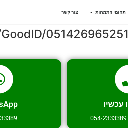
תחומי התמחות
צור קשר
l/GoodID/05142696525
עכשיו
sApp
333389
054-2333389