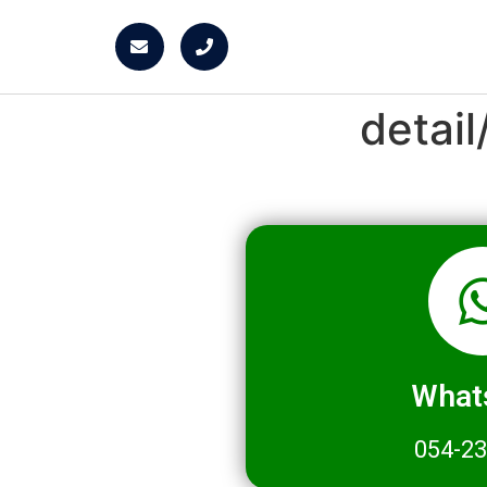
detai
What
054-2