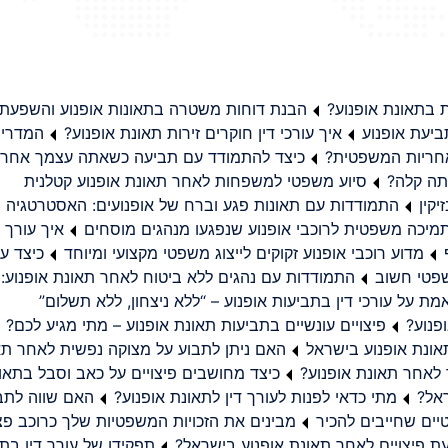
בתאונת אופנוע?
הבנת דוחות משטרה בתאונות אופנוע והשפעת
יעת אופנוע
איך עורכי דין חוקרים זירות תאונת אופנוע?
המדריך
באחריות המשפטית?
כיצד להתמודד עם תביעה כשאתה עצמך אחראי
תה קלה?
סיוע משפטי למשפחות לאחר תאונת אופנוע קטלנית
קין
התמודדות עם תאונות פגע וברח של אופנועים: האסטרטגיה
מיכה משפטית לרוכבי אופנוע שנפגעו מנהגים מוסחים
איך עורך ד
מדוע רוכבי אופנוע זקוקים לייצוג משפטי מקצועי ומיוחד
כיצד עו
שפטי חשוב
התמודדות עם נהגים ללא ביטוח לאחר תאונת אופנוע:
ת על עורכי דין בתביעות אופנוע – “ללא ניצחון, ללא תשלום”
פנוע?
פיצויים עונשיים בתביעות תאונת אופנוע – מתי מגיע לכם?
ונת אופנוע בישראל
האם ניתן לתבוע על מצוקה נפשית לאחר תא
 לאחר תאונת אופנוע?
כיצד מחושבים פיצויים על כאב וסבל בתאו
ראל?
מתי כדאי לפנות לעורך דין לתאונת אופנוע?
האם שווה לתבו
יים שחייבים להכיר
מבינים את הזכויות המשפטיות שלך כרוכב פצ
תפקידו של עורך דין בתב