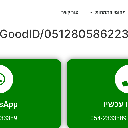
תחומי התמחות
צור קשר
l/GoodID/05128058622
עכשיו
sApp
333389
054-2333389