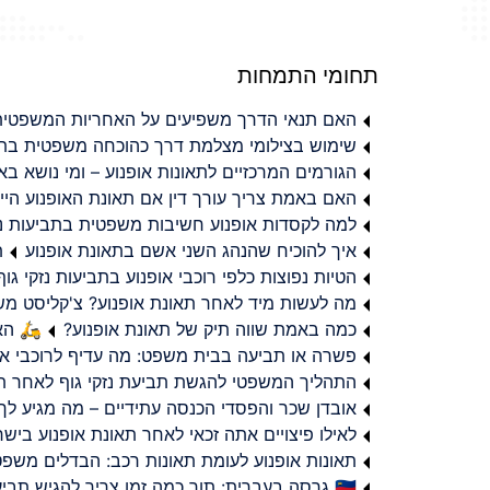
תחומי התמחות
האם תנאי הדרך משפיעים על האחריות המשפטית 
שימוש בצילומי מצלמת דרך כהוכחה משפטית בתב
הגורמים המרכזיים לתאונות אופנוע – ומי נושא 
האם באמת צריך עורך דין אם תאונת האופנוע היי
למה לקסדות אופנוע חשיבות משפטית בתביעות נזי
איך להוכיח שהנהג השני אשם בתאונת אופנוע
ת
הטיות נפוצות כלפי רוכבי אופנוע בתביעות נזקי גוף
מה לעשות מיד לאחר תאונת אופנוע? צ'קליסט מ
כמה באמת שווה תיק של תאונת אופנוע?
🛵 האמ
פשרה או תביעה בבית משפט: מה עדיף לרוכבי או
התהליך המשפטי להגשת תביעת נזקי גוף לאחר תא
אובדן שכר והפסדי הכנסה עתידיים – מה מגיע לך
לאילו פיצויים אתה זכאי לאחר תאונת אופנוע ביש
תאונות אופנוע לעומת תאונות רכב: הבדלים משפט
🇮🇱 גרסה בעברית: תוך כמה זמן צריך להגיש תביעת פיצויים לאחר תאונת אופנוע בישראל?