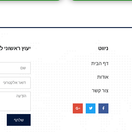
ניווט
יעוץ ראשוני 
דף הבית
אודות
צור קשר
שלח\י