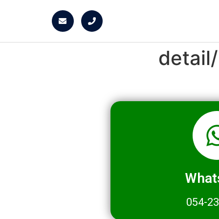
detai
What
054-2