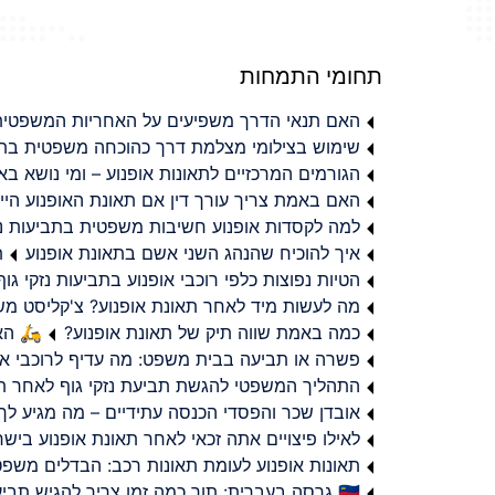
תחומי התמחות
האם תנאי הדרך משפיעים על האחריות המשפטית 
שימוש בצילומי מצלמת דרך כהוכחה משפטית בתב
הגורמים המרכזיים לתאונות אופנוע – ומי נושא 
האם באמת צריך עורך דין אם תאונת האופנוע היי
למה לקסדות אופנוע חשיבות משפטית בתביעות נזי
איך להוכיח שהנהג השני אשם בתאונת אופנוע
ת
הטיות נפוצות כלפי רוכבי אופנוע בתביעות נזקי גוף
מה לעשות מיד לאחר תאונת אופנוע? צ'קליסט מ
כמה באמת שווה תיק של תאונת אופנוע?
🛵 האמ
פשרה או תביעה בבית משפט: מה עדיף לרוכבי או
התהליך המשפטי להגשת תביעת נזקי גוף לאחר תא
אובדן שכר והפסדי הכנסה עתידיים – מה מגיע לך
לאילו פיצויים אתה זכאי לאחר תאונת אופנוע ביש
תאונות אופנוע לעומת תאונות רכב: הבדלים משפט
🇮🇱 גרסה בעברית: תוך כמה זמן צריך להגיש תביעת פיצויים לאחר תאונת אופנוע בישראל?