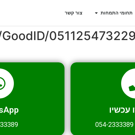
תחומי התמחות
צור קשר
l/GoodID/05112547322
עכשיו
sApp
333389
054-2333389