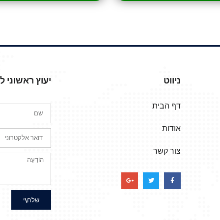
ניווט
יעוץ ראשוני 
דף הבית
אודות
צור קשר
שלח\י