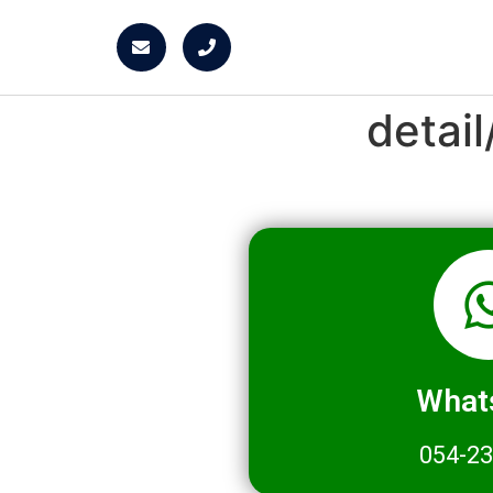
detai
What
054-2