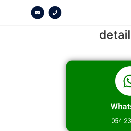
detai
What
054-2