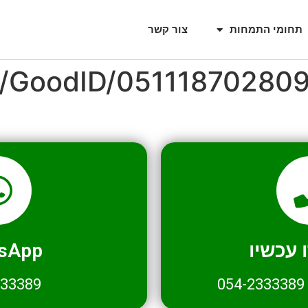
תחומי התמחות
צור קשר
l/GoodID/05111870280
עכשיו
sApp
333389
054-2333389