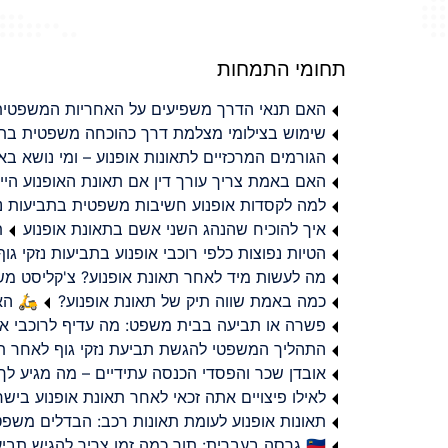
תחומי התמחות
האם תנאי הדרך משפיעים על האחריות המשפטית 
שימוש בצילומי מצלמת דרך כהוכחה משפטית בתב
הגורמים המרכזיים לתאונות אופנוע – ומי נושא 
האם באמת צריך עורך דין אם תאונת האופנוע היי
למה לקסדות אופנוע חשיבות משפטית בתביעות נזי
איך להוכיח שהנהג השני אשם בתאונת אופנוע
ת
הטיות נפוצות כלפי רוכבי אופנוע בתביעות נזקי גוף
מה לעשות מיד לאחר תאונת אופנוע? צ'קליסט מ
כמה באמת שווה תיק של תאונת אופנוע?
🛵 האמ
פשרה או תביעה בבית משפט: מה עדיף לרוכבי או
התהליך המשפטי להגשת תביעת נזקי גוף לאחר תא
אובדן שכר והפסדי הכנסה עתידיים – מה מגיע לך
לאילו פיצויים אתה זכאי לאחר תאונת אופנוע ביש
תאונות אופנוע לעומת תאונות רכב: הבדלים משפט
🇮🇱 גרסה בעברית: תוך כמה זמן צריך להגיש תביעת פיצויים לאחר תאונת אופנוע בישראל?