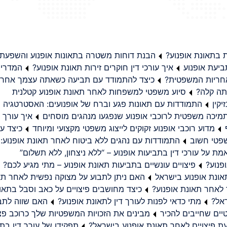
בתאונת אופנוע?
הבנת דוחות משטרה בתאונות אופנוע והשפעת
יעת אופנוע
איך עורכי דין חוקרים זירות תאונת אופנוע?
המדריך
באחריות המשפטית?
כיצד להתמודד עם תביעה כשאתה עצמך אחראי
תה קלה?
סיוע משפטי למשפחות לאחר תאונת אופנוע קטלנית
קין
התמודדות עם תאונות פגע וברח של אופנועים: האסטרטגיה
מיכה משפטית לרוכבי אופנוע שנפגעו מנהגים מוסחים
איך עורך ד
מדוע רוכבי אופנוע זקוקים לייצוג משפטי מקצועי ומיוחד
כיצד עו
שפטי חשוב
התמודדות עם נהגים ללא ביטוח לאחר תאונת אופנוע:
ת על עורכי דין בתביעות אופנוע – “ללא ניצחון, ללא תשלום”
פנוע?
פיצויים עונשיים בתביעות תאונת אופנוע – מתי מגיע לכם?
ונת אופנוע בישראל
האם ניתן לתבוע על מצוקה נפשית לאחר תא
 לאחר תאונת אופנוע?
כיצד מחושבים פיצויים על כאב וסבל בתאו
ראל?
מתי כדאי לפנות לעורך דין לתאונת אופנוע?
האם שווה לתבו
יים שחייבים להכיר
מבינים את הזכויות המשפטיות שלך כרוכב פצ
תפקידו של עורך דין בתב