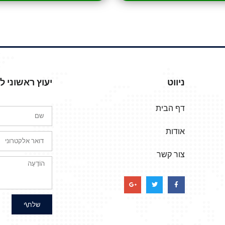
ניווט
יעוץ ראשוני 
דף הבית
אודות
צור קשר
שלח\י