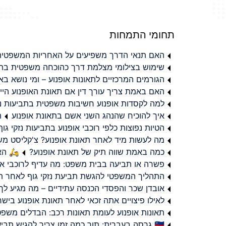
תחומי התמחות
האם תנאי הדרך משפיעים על האחריות המשפטית 
שימוש בצילומי מצלמת דרך כהוכחה משפטית בתב
הגורמים המרכזיים לתאונות אופנוע – ומי נושא 
האם באמת צריך עורך דין אם תאונת האופנוע היי
למה לקסדות אופנוע חשיבות משפטית בתביעות נזי
איך להוכיח שהנהג השני אשם בתאונת אופנוע
ת
הטיות נפוצות כלפי רוכבי אופנוע בתביעות נזקי גוף
מה לעשות מיד לאחר תאונת אופנוע? צ'קליסט מ
כמה באמת שווה תיק של תאונת אופנוע?
🛵 האמ
פשרה או תביעה בבית משפט: מה עדיף לרוכבי או
התהליך המשפטי להגשת תביעת נזקי גוף לאחר תא
אובדן שכר והפסדי הכנסה עתידיים – מה מגיע לך
לאילו פיצויים אתה זכאי לאחר תאונת אופנוע ביש
תאונות אופנוע לעומת תאונות רכב: הבדלים משפט
🇮🇱 גרסה בעברית: תוך כמה זמן צריך להגיש תביעת פיצויים לאחר תאונת אופנוע בישראל?