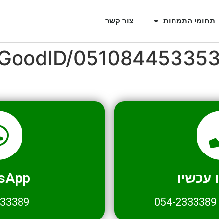
תחומי התמחות
צור קשר
l/GoodID/05108445335
עכשיו
sApp
333389
054-2333389