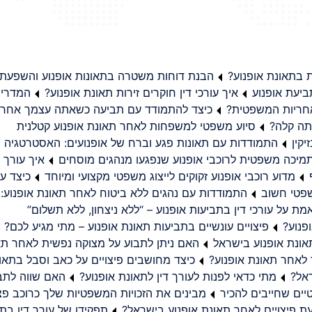
בתאונת אופנוע?
הבנת דוחות משטרה בתאונות אופנוע והשפעת
יעת אופנוע
איך עורכי דין חוקרים זירות תאונת אופנוע?
המדריך
באחריות המשפטית?
כיצד להתמודד עם תביעה כשאתה עצמך אחראי
תה קלה?
סיוע משפטי למשפחות לאחר תאונת אופנוע קטלנית
קין
התמודדות עם תאונות פגע וברח של אופנועים: האסטרטגיה
מיכה משפטית לרוכבי אופנוע שנפגעו מנהגים מוסחים
איך עורך ד
מדוע רוכבי אופנוע זקוקים לייצוג משפטי מקצועי ומיוחד
כיצד עו
שפטי חשוב
התמודדות עם נהגים ללא ביטוח לאחר תאונת אופנוע:
ת על עורכי דין בתביעות אופנוע – “ללא ניצחון, ללא תשלום”
פנוע?
פיצויים עונשיים בתביעות תאונת אופנוע – מתי מגיע לכם?
ונת אופנוע בישראל
האם ניתן לתבוע על מצוקה נפשית לאחר תא
 לאחר תאונת אופנוע?
כיצד מחושבים פיצויים על כאב וסבל בתאו
ראל?
מתי כדאי לפנות לעורך דין לתאונת אופנוע?
האם שווה לתבו
יים שחייבים להכיר
מבינים את הזכויות המשפטיות שלך כרוכב פצ
תפקידו של עורך דין בתב