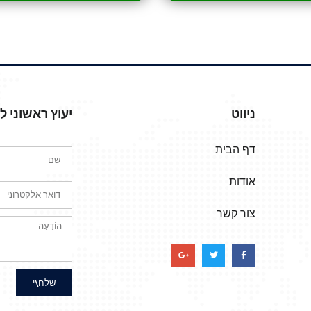
ניווט
יעוץ ראשוני 
דף הבית
אודות
צור קשר
שלח\י