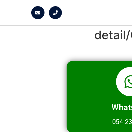
detai
What
054-2