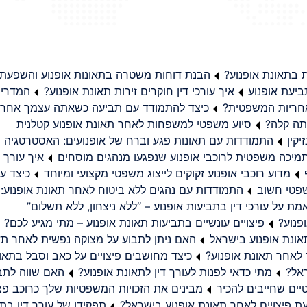
בתאונת אופנוע?
הבנת דוחות משטרה בתאונות אופנוע והשפעת
יעת אופנוע
איך עורכי דין חוקרים זירות תאונת אופנוע?
המדריך
באחריות המשפטית?
כיצד להתמודד עם תביעה כשאתה עצמך אחראי
תה קלה?
סיוע משפטי למשפחות לאחר תאונת אופנוע קטלנית
קין
התמודדות עם תאונות פגע וברח של אופנועים: האסטרטגיה
מיכה משפטית לרוכבי אופנוע שנפגעו מנהגים מוסחים
איך עורך ד
מדוע רוכבי אופנוע זקוקים לייצוג משפטי מקצועי ומיוחד
כיצד עו
שפטי חשוב
התמודדות עם נהגים ללא ביטוח לאחר תאונת אופנוע:
ת על עורכי דין בתביעות אופנוע – “ללא ניצחון, ללא תשלום”
פנוע?
פיצויים עונשיים בתביעות תאונת אופנוע – מתי מגיע לכם?
ונת אופנוע בישראל
האם ניתן לתבוע על מצוקה נפשית לאחר תא
 לאחר תאונת אופנוע?
כיצד מחושבים פיצויים על כאב וסבל בתאו
ראל?
מתי כדאי לפנות לעורך דין לתאונת אופנוע?
האם שווה לתבו
יים שחייבים להכיר
מבינים את הזכויות המשפטיות שלך כרוכב פצ
תפקידו של עורך דין בתב