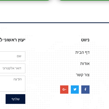
ניווט
יעוץ ראשוני 
דף הבית
אודות
צור קשר
שלח\י