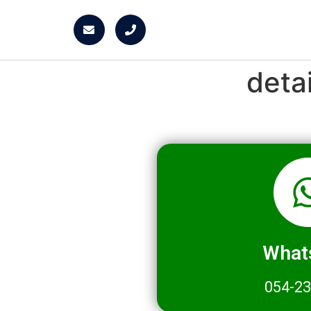
deta
What
054-2