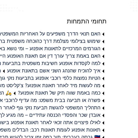
תחומי התמחות
האם תנאי הדרך משפיעים על האחריות המשפטית 
שימוש בצילומי מצלמת דרך כהוכחה משפטית בתב
הגורמים המרכזיים לתאונות אופנוע – ומי נושא 
האם באמת צריך עורך דין אם תאונת האופנוע היי
למה לקסדות אופנוע חשיבות משפטית בתביעות נזי
איך להוכיח שהנהג השני אשם בתאונת אופנוע
ת
הטיות נפוצות כלפי רוכבי אופנוע בתביעות נזקי גוף
מה לעשות מיד לאחר תאונת אופנוע? צ'קליסט מ
כמה באמת שווה תיק של תאונת אופנוע?
🛵 האמ
פשרה או תביעה בבית משפט: מה עדיף לרוכבי או
התהליך המשפטי להגשת תביעת נזקי גוף לאחר תא
אובדן שכר והפסדי הכנסה עתידיים – מה מגיע לך
לאילו פיצויים אתה זכאי לאחר תאונת אופנוע ביש
תאונות אופנוע לעומת תאונות רכב: הבדלים משפט
🇮🇱 גרסה בעברית: תוך כמה זמן צריך להגיש תביעת פיצויים לאחר תאונת אופנוע בישראל?